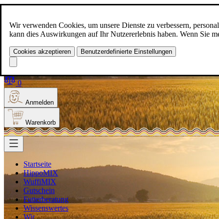
Zum Inhalt springen
+49(0)5129-308
Wir verwenden Cookies, um unsere Dienste zu verbessern, personalis
kann dies Auswirkungen auf Ihr Nutzererlebnis haben. Wenn Sie meh
Cookies akzeptieren
Benutzerdefinierte Einstellungen
Produkt finden
Suche
0
Anmelden
Warenkorb
Startseite
HippoMIX
WuffiMIX
Gutschein
Futterberatung
Wissenswertes
Wir