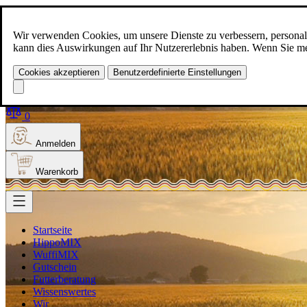
Zum Inhalt springen
+49(0)5129-308
Wir verwenden Cookies, um unsere Dienste zu verbessern, personalis
kann dies Auswirkungen auf Ihr Nutzererlebnis haben. Wenn Sie meh
Cookies akzeptieren
Benutzerdefinierte Einstellungen
Produkt finden
Suche
0
Anmelden
Warenkorb
Startseite
HippoMIX
WuffiMIX
Gutschein
Futterberatung
Wissenswertes
Wir