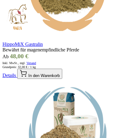
HippoMiX Gastralin
Bewährt für magenempfindliche Pferde
48,00 €
Ab
Inkl. MwSt., zzgl.
Versand
Grundpreis:
32,00 €
/ 1 kg
Details
In den Warenkorb