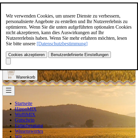
Zum Inhalt springen
+49(0)5129-308
Wir verwenden Cookies, um unsere Dienste zu verbessern,
personalisierte Angebote zu erstellen und Ihr Nutzererlebnis zu
optimieren. Wenn Sie die unten aufgeführten optionalen Cookies
nicht akzeptieren, kann dies Auswirkungen auf Ihr
Nutzererlebnis haben. Wenn Sie mehr erfahren möchten, lesen
Produkt finden
Sie bitte unsere
[Datenschutzbestimmung]
Suche
0
Cookies akzeptieren
Benutzerdefinierte Einstellungen
Anmelden
Warenkorb
Startseite
HippoMIX
WuffiMIX
Gutschein
Futterberatung
Wissenswertes
Wir