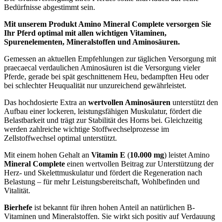
Bedürfnisse abgestimmt sein.
Mit unserem Produkt Amino Mineral Complete versorgen Sie
Ihr Pferd optimal mit allen wichtigen Vitaminen,
Spurenelementen, Mineralstoffen und Aminosäuren.
Gemessen an aktuellen Empfehlungen zur täglichen Versorgung mit
praecaecal verdaulichen Aminosäuren ist die Versorgung vieler
Pferde, gerade bei spät geschnittenem Heu, bedampften Heu oder
bei schlechter Heuqualität nur unzureichend gewährleistet.
Das hochdosierte Extra an
wertvollen Aminosäuren
unterstützt den
Aufbau einer lockeren, leistungsfähigen Muskulatur, fördert die
Belastbarkeit und trägt zur Stabilität des Horns bei. Gleichzeitig
werden zahlreiche wichtige Stoffwechselprozesse im
Zellstoffwechsel optimal unterstützt.
Mit einem hohen Gehalt an
Vitamin E
(
10.000 mg
) leistet Amino
Mineral Complete
einen wertvollen Beitrag zur Unterstützung der
Herz- und Skelettmuskulatur und fördert die Regeneration nach
Belastung – für mehr Leistungsbereitschaft, Wohlbefinden und
Vitalität.
Bierhefe
ist bekannt für ihren hohen Anteil an natürlichen B-
Vitaminen und Mineralstoffen. Sie wirkt sich positiv auf Verdauung