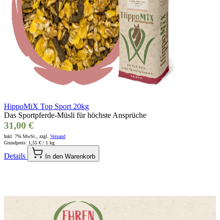
HippoMiX Top Sport 20kg
Das Sportpferde-Müsli für höchste Ansprüche
31,00 €
Inkl. 7% MwSt., zzgl.
Versand
Grundpreis:
1,55 €
/ 1 kg
Details
In den Warenkorb