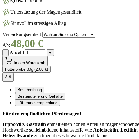
6,00% Threonin
Unterstützung der Magengesundheit
Sinnvoll im stressigen Alltag
Verpackungseinheit
48,00 €
Ab:
Anzahl
-
+
In den Warenkorb
Futterprobe 30g (2,00 €)
Beschreibung
Bestandteile und Gehalte
Fütterungsempfehlung
Für den empfindlichen Pferdemagen!
HippoMiX Gastralin
enthält einen hohen Anteil an magenschonende
Hochwertige schleimbildene Inhaltsstoffe wie
Apfelpektin
,
Lecithin
Hefezellwände
zeichnen dieses bewährte Produkt aus.