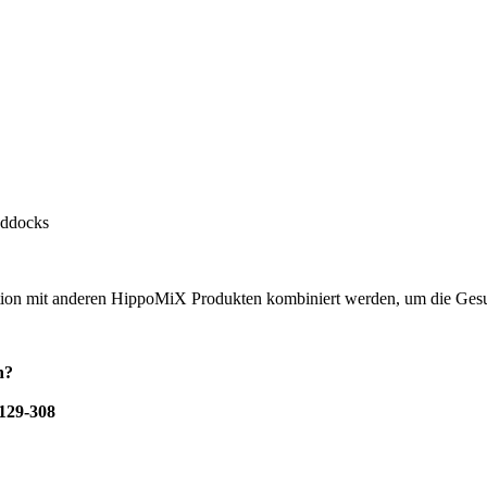
Paddocks
ion mit anderen HippoMiX Produkten kombiniert werden, um die Gesun
en?
5129-308