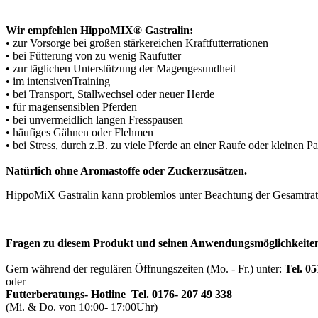
Wir empfehlen HippoMIX® Gastralin:
• zur Vorsorge bei großen stärkereichen Kraftfutterrationen
• bei Fütterung von zu wenig Raufutter
• zur täglichen Unterstützung der Magengesundheit
• im intensivenTraining
• bei Transport, Stallwechsel oder neuer Herde
• für magensensiblen Pferden
• bei unvermeidlich langen Fresspausen
• häufiges Gähnen oder Flehmen
• bei Stress, durch z.B. zu viele Pferde an einer Raufe oder kleinen 
Natürlich ohne Aromastoffe oder Zuckerzusätzen.
HippoMiX Gastralin kann problemlos unter Beachtung der Gesamtrat
Fragen zu diesem Produkt und seinen Anwendungsmöglichkeit
Gern während der regulären Öffnungszeiten (Mo. - Fr.) unter:
Tel. 0
oder
Futterberatungs- Hotline
Tel.
0176- 207 49 338
(Mi. & Do. von 10:00- 17:00Uhr)