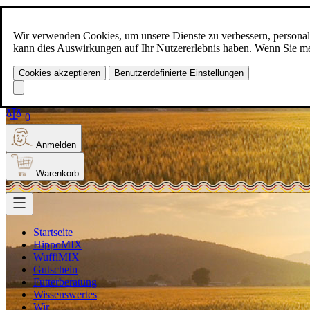
Zum Inhalt springen
+49(0)5129-308
Wir verwenden Cookies, um unsere Dienste zu verbessern, personalis
kann dies Auswirkungen auf Ihr Nutzererlebnis haben. Wenn Sie meh
Cookies akzeptieren
Benutzerdefinierte Einstellungen
Produkt finden
Suche
0
Anmelden
Warenkorb
Startseite
HippoMIX
WuffiMIX
Gutschein
Futterberatung
Wissenswertes
Wir