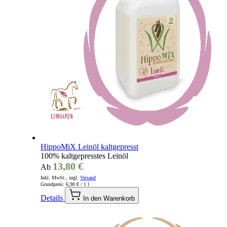
HippoMiX Leinöl kaltgepresst
100% kaltgepresstes Leinöl
13,80 €
Ab
Inkl. MwSt., zzgl.
Versand
Grundpreis:
6,90 €
/ 1 l
Details
In den Warenkorb