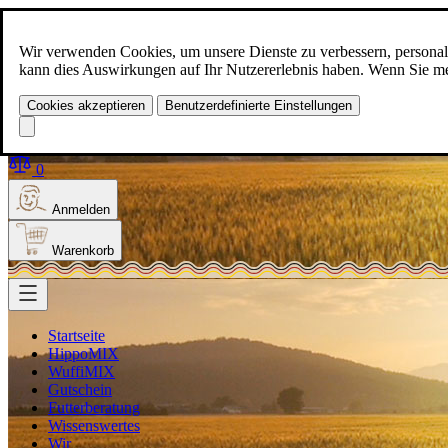
Zum Inhalt springen
+49(0)5129-308
Wir verwenden Cookies, um unsere Dienste zu verbessern, personalis
kann dies Auswirkungen auf Ihr Nutzererlebnis haben. Wenn Sie meh
Cookies akzeptieren
Benutzerdefinierte Einstellungen
Produkt finden
Suche
0
Anmelden
Warenkorb
Startseite
HippoMIX
WuffiMIX
Gutschein
Futterberatung
Wissenswertes
Wir