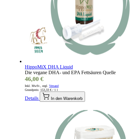
HippoMiX DHA Liquid
Die vegane DHA- und EPA Fettsäuren Quelle
46,00 €
Inkl. MwSt., zzgl.
Versand
Grundpreis:
153,33 €
/ 1 l
Details
In den Warenkorb