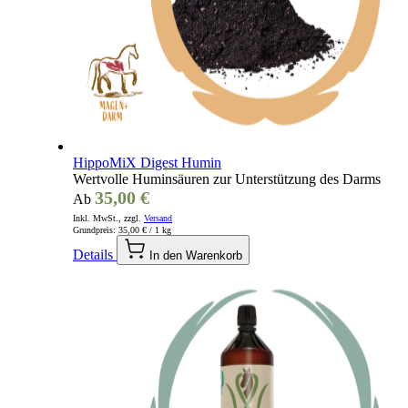
HippoMiX Digest Humin
Wertvolle Huminsäuren zur Unterstützung des Darms
35,00 €
Ab
Inkl. MwSt., zzgl.
Versand
Grundpreis:
35,00 €
/ 1 kg
Details
In den Warenkorb