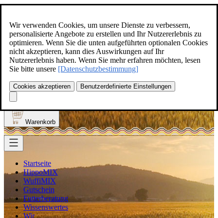
Zum Inhalt springen
+49(0)5129-308
Wir verwenden Cookies, um unsere Dienste zu verbessern,
personalisierte Angebote zu erstellen und Ihr Nutzererlebnis zu
optimieren. Wenn Sie die unten aufgeführten optionalen Cookies
nicht akzeptieren, kann dies Auswirkungen auf Ihr
Nutzererlebnis haben. Wenn Sie mehr erfahren möchten, lesen
Produkt finden
Sie bitte unsere
[Datenschutzbestimmung]
Suche
0
Cookies akzeptieren
Benutzerdefinierte Einstellungen
Anmelden
Warenkorb
Startseite
HippoMIX
WuffiMIX
Gutschein
Futterberatung
Wissenswertes
Wir