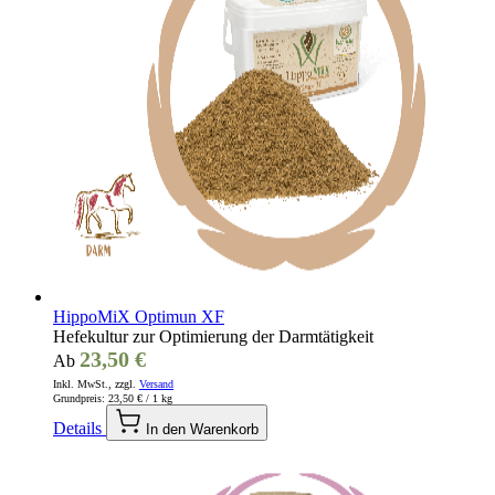
HippoMiX Optimun XF
Hefekultur zur Optimierung der Darmtätigkeit
23,50 €
Ab
Inkl. MwSt., zzgl.
Versand
Grundpreis:
23,50 €
/ 1 kg
Details
In den Warenkorb