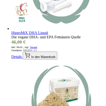
HippoMiX DHA Liquid
Die vegane DHA- und EPA Fettsäuren Quelle
46,00 €
Inkl. MwSt., zzgl.
Versand
Grundpreis:
153,33 €
/ 1 l
Details
In den Warenkorb