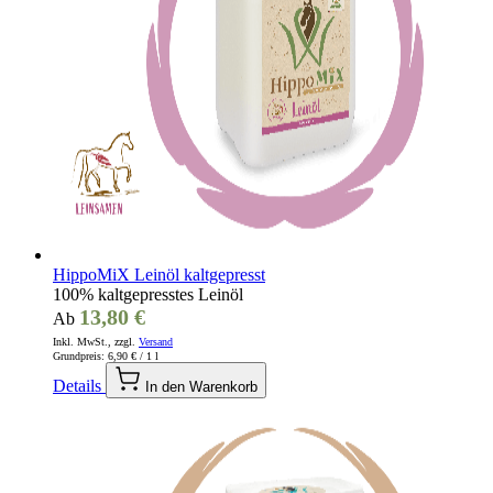
HippoMiX Leinöl kaltgepresst
100% kaltgepresstes Leinöl
13,80 €
Ab
Inkl. MwSt., zzgl.
Versand
Grundpreis:
6,90 €
/ 1 l
Details
In den Warenkorb