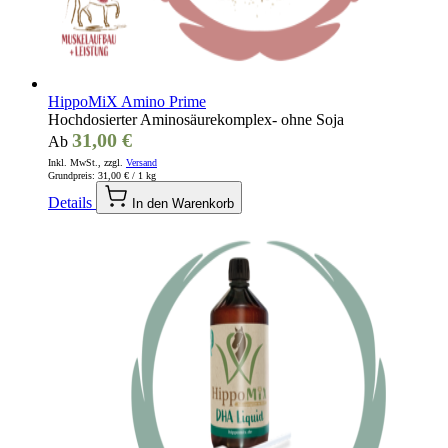
HippoMiX Amino Prime
Hochdosierter Aminosäurekomplex- ohne Soja
31,00 €
Ab
Inkl. MwSt., zzgl.
Versand
Grundpreis:
31,00 €
/ 1 kg
Details
In den Warenkorb