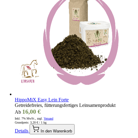
HippoMiX Easy Lein Forte
Getreidefreies, fütterungsfertiges Leinsamenprodukt
16,00 €
Ab
Inkl. 7% MwSt., zzgl.
Versand
Grundpreis:
3,20 €
/ 1 kg
Details
In den Warenkorb