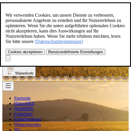
Zum Inhalt springen
+49(0)5129-308
Wir verwenden Cookies, um unsere Dienste zu verbessern,
personalisierte Angebote zu erstellen und Ihr Nutzererlebnis zu
optimieren. Wenn Sie die unten aufgeführten optionalen Cookies
nicht akzeptieren, kann dies Auswirkungen auf Ihr
Nutzererlebnis haben. Wenn Sie mehr erfahren möchten, lesen
Produkt finden
Sie bitte unsere
[Datenschutzbestimmung]
Suche
0
Cookies akzeptieren
Benutzerdefinierte Einstellungen
Anmelden
Warenkorb
Startseite
HippoMIX
WuffiMIX
Gutschein
Futterberatung
Wissenswertes
Wir