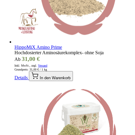
HippoMiX Amino Prime
Hochdosierter Aminosäurekomplex- ohne Soja
31,00 €
Ab
Inkl. MwSt., zzgl.
Versand
Grundpreis:
31,00 €
/ 1 kg
Details
In den Warenkorb