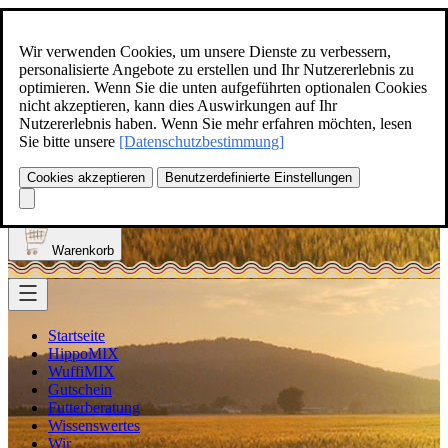
Zum Inhalt springen
+49(0)5129-308
Wir verwenden Cookies, um unsere Dienste zu verbessern,
personalisierte Angebote zu erstellen und Ihr Nutzererlebnis zu
optimieren. Wenn Sie die unten aufgeführten optionalen Cookies
nicht akzeptieren, kann dies Auswirkungen auf Ihr
Nutzererlebnis haben. Wenn Sie mehr erfahren möchten, lesen
Produkt finden
Sie bitte unsere
[Datenschutzbestimmung]
Suche
0
Cookies akzeptieren
Benutzerdefinierte Einstellungen
Anmelden
Warenkorb
Startseite
HippoMIX
WuffiMIX
Gutschein
Futterberatung
Wissenswertes
Wir