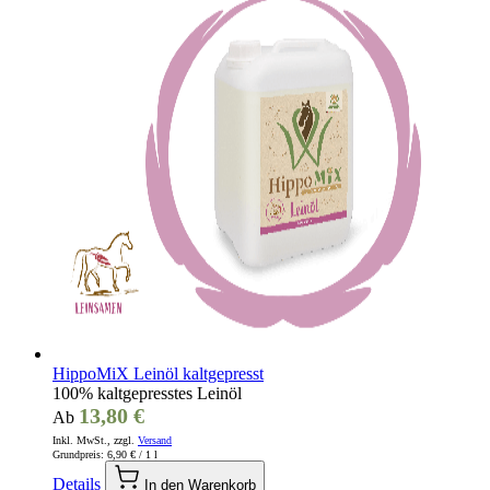
HippoMiX Leinöl kaltgepresst
100% kaltgepresstes Leinöl
13,80 €
Ab
Inkl. MwSt., zzgl.
Versand
Grundpreis:
6,90 €
/ 1 l
Details
In den Warenkorb