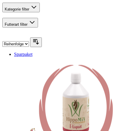
Kategorie
filter
Futterart
filter
Sparpaket