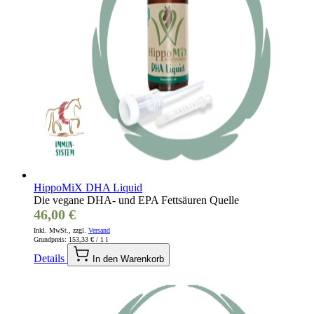
HippoMiX DHA Liquid
Die vegane DHA- und EPA Fettsäuren Quelle
46,00 €
Inkl. MwSt., zzgl.
Versand
Grundpreis:
153,33 €
/ 1 l
Details
In den Warenkorb