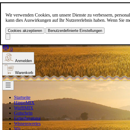
Zum Inhalt springen
+49(0)5129-308
Wir verwenden Cookies, um unsere Dienste zu verbessern, personalis
kann dies Auswirkungen auf Ihr Nutzererlebnis haben. Wenn Sie meh
Cookies akzeptieren
Benutzerdefinierte Einstellungen
Produkt finden
Suche
0
Anmelden
Warenkorb
Startseite
HippoMIX
WuffiMIX
Gutschein
Futterberatung
Wissenswertes
Wir