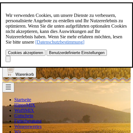
Zum Inhalt springen
+49(0)5129-308
Wir verwenden Cookies, um unsere Dienste zu verbessern,
personalisierte Angebote zu erstellen und Ihr Nutzererlebnis zu
optimieren. Wenn Sie die unten aufgeführten optionalen Cookies
nicht akzeptieren, kann dies Auswirkungen auf Ihr
Nutzererlebnis haben. Wenn Sie mehr erfahren möchten, lesen
Produkt finden
Sie bitte unsere
[Datenschutzbestimmung]
Suche
0
Cookies akzeptieren
Benutzerdefinierte Einstellungen
Anmelden
Warenkorb
Startseite
HippoMIX
WuffiMIX
Gutschein
Futterberatung
Wissenswertes
Wir