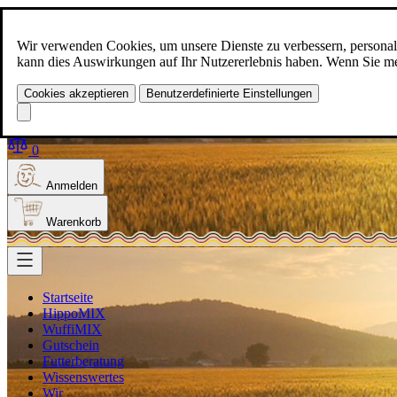
Zum Inhalt springen
+49(0)5129-308
Wir verwenden Cookies, um unsere Dienste zu verbessern, personalis
kann dies Auswirkungen auf Ihr Nutzererlebnis haben. Wenn Sie meh
Cookies akzeptieren
Benutzerdefinierte Einstellungen
Produkt finden
Suche
0
Anmelden
Warenkorb
Startseite
HippoMIX
WuffiMIX
Gutschein
Futterberatung
Wissenswertes
Wir