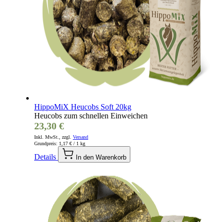
HippoMiX Heucobs Soft 20kg
Heucobs zum schnellen Einweichen
23,30 €
Inkl. MwSt., zzgl.
Versand
Grundpreis:
1,17 €
/ 1 kg
Details
In den Warenkorb