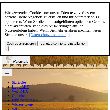
Zum Inhalt springen
+49(0)5129-308
Wir verwenden Cookies, um unsere Dienste zu verbessern,
personalisierte Angebote zu erstellen und Ihr Nutzererlebnis zu
optimieren. Wenn Sie die unten aufgeführten optionalen Cookies
nicht akzeptieren, kann dies Auswirkungen auf Ihr
Nutzererlebnis haben. Wenn Sie mehr erfahren möchten, lesen
Produkt finden
Sie bitte unsere
[Datenschutzbestimmung]
Suche
0
Cookies akzeptieren
Benutzerdefinierte Einstellungen
Anmelden
Warenkorb
Startseite
HippoMIX
WuffiMIX
Gutschein
Futterberatung
Wissenswertes
Wir