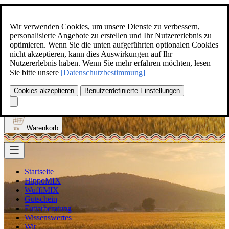
Zum Inhalt springen
+49(0)5129-308
Wir verwenden Cookies, um unsere Dienste zu verbessern,
personalisierte Angebote zu erstellen und Ihr Nutzererlebnis zu
optimieren. Wenn Sie die unten aufgeführten optionalen Cookies
nicht akzeptieren, kann dies Auswirkungen auf Ihr
Nutzererlebnis haben. Wenn Sie mehr erfahren möchten, lesen
Produkt finden
Sie bitte unsere
[Datenschutzbestimmung]
Suche
0
Cookies akzeptieren
Benutzerdefinierte Einstellungen
Anmelden
Warenkorb
Startseite
HippoMIX
WuffiMIX
Gutschein
Futterberatung
Wissenswertes
Wir