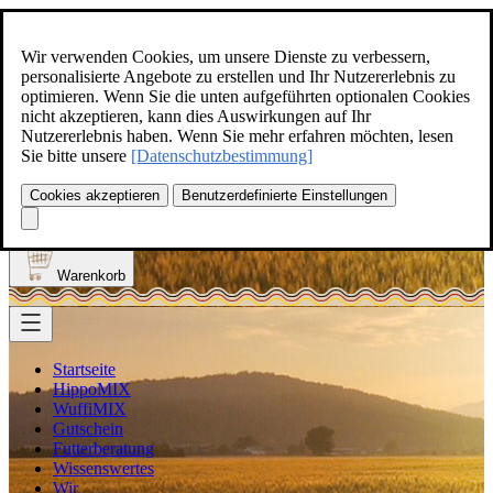
Zum Inhalt springen
+49(0)5129-308
Wir verwenden Cookies, um unsere Dienste zu verbessern,
personalisierte Angebote zu erstellen und Ihr Nutzererlebnis zu
optimieren. Wenn Sie die unten aufgeführten optionalen Cookies
nicht akzeptieren, kann dies Auswirkungen auf Ihr
Nutzererlebnis haben. Wenn Sie mehr erfahren möchten, lesen
Produkt finden
Sie bitte unsere
[Datenschutzbestimmung]
Suche
0
Cookies akzeptieren
Benutzerdefinierte Einstellungen
Anmelden
Warenkorb
Startseite
HippoMIX
WuffiMIX
Gutschein
Futterberatung
Wissenswertes
Wir