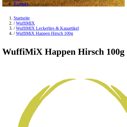
Kontakt
Startseite
/
WuffiMIX
/
WuffiMIX Leckerlies & Kauartikel
/
WuffiMiX Happen Hirsch 100g
WuffiMiX Happen Hirsch 100g