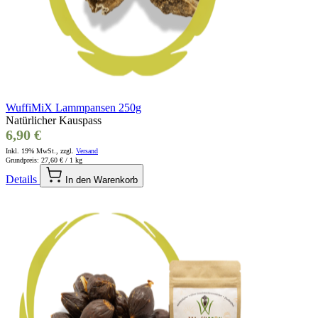
WuffiMiX Lammpansen 250g
Natürlicher Kauspass
6,90 €
Inkl. 19% MwSt., zzgl.
Versand
Grundpreis:
27,60 €
/ 1 kg
Details
In den Warenkorb