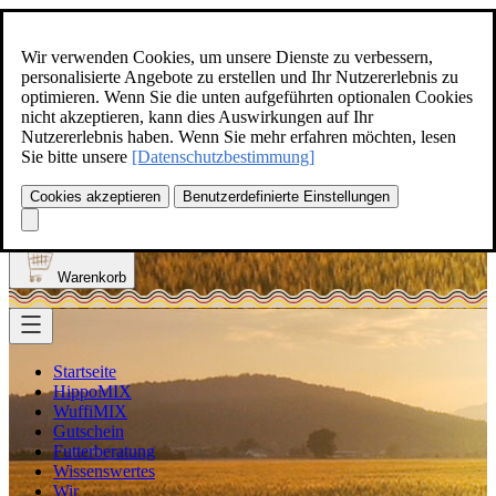
Zum Inhalt springen
+49(0)5129-308
Wir verwenden Cookies, um unsere Dienste zu verbessern,
personalisierte Angebote zu erstellen und Ihr Nutzererlebnis zu
optimieren. Wenn Sie die unten aufgeführten optionalen Cookies
nicht akzeptieren, kann dies Auswirkungen auf Ihr
Nutzererlebnis haben. Wenn Sie mehr erfahren möchten, lesen
Produkt finden
Sie bitte unsere
[Datenschutzbestimmung]
Suche
0
Cookies akzeptieren
Benutzerdefinierte Einstellungen
Anmelden
Warenkorb
Startseite
HippoMIX
WuffiMIX
Gutschein
Futterberatung
Wissenswertes
Wir