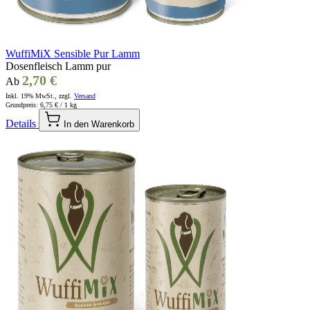
WuffiMiX Sensible Pur Lamm
Dosenfleisch Lamm pur
2,70 €
Ab
Inkl. 19% MwSt., zzgl.
Versand
Grundpreis:
6,75 €
/ 1 kg
Details
In den Warenkorb