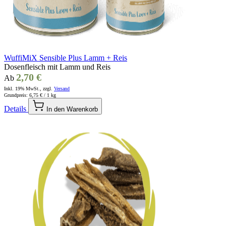
WuffiMiX Sensible Plus Lamm + Reis
Dosenfleisch mit Lamm und Reis
2,70 €
Ab
Inkl. 19% MwSt., zzgl.
Versand
Grundpreis:
6,75 €
/ 1 kg
Details
In den Warenkorb