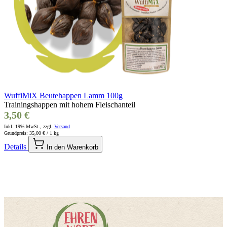
WuffiMiX Beutehappen Lamm 100g
Trainingshappen mit hohem Fleischanteil
3,50 €
Inkl. 19% MwSt., zzgl.
Versand
Grundpreis:
35,00 €
/ 1 kg
Details
In den Warenkorb