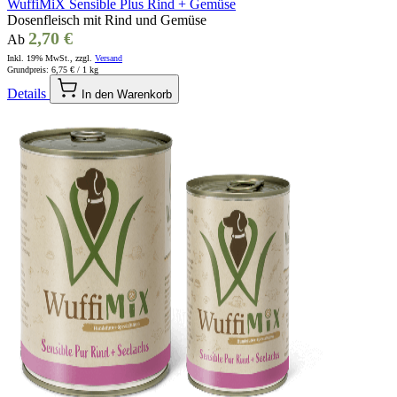
WuffiMiX Sensible Plus Rind + Gemüse
Dosenfleisch mit Rind und Gemüse
2,70 €
Ab
Inkl. 19% MwSt., zzgl.
Versand
Grundpreis:
6,75 €
/ 1 kg
Details
In den Warenkorb