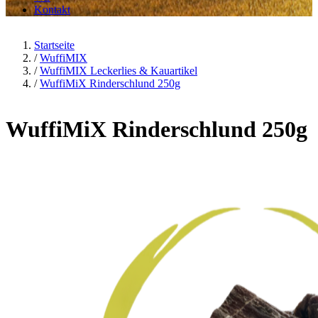
Kontakt
Startseite
/
WuffiMIX
/
WuffiMIX Leckerlies & Kauartikel
/
WuffiMiX Rinderschlund 250g
WuffiMiX Rinderschlund 250g