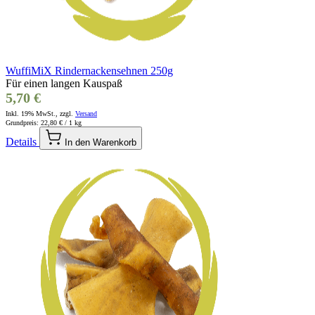
WuffiMiX Rindernackensehnen 250g
Für einen langen Kauspaß
5,70 €
Inkl. 19% MwSt., zzgl.
Versand
Grundpreis:
22,80 €
/ 1 kg
Details
In den Warenkorb