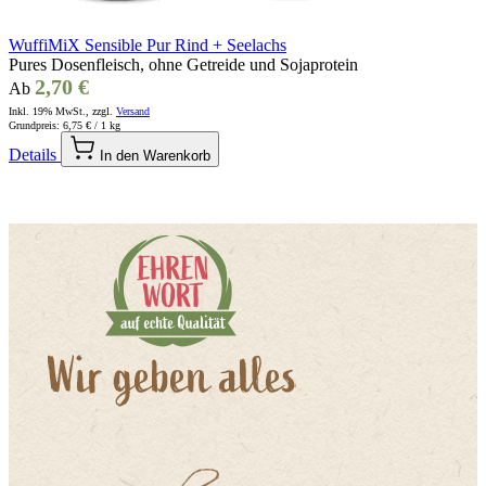
WuffiMiX Sensible Pur Rind + Seelachs
Pures Dosenfleisch, ohne Getreide und Sojaprotein
2,70 €
Ab
Inkl. 19% MwSt., zzgl.
Versand
Grundpreis:
6,75 €
/ 1 kg
Details
In den Warenkorb