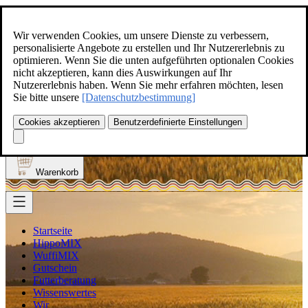
Zum Inhalt springen
+49(0)5129-308
Wir verwenden Cookies, um unsere Dienste zu verbessern,
personalisierte Angebote zu erstellen und Ihr Nutzererlebnis zu
optimieren. Wenn Sie die unten aufgeführten optionalen Cookies
nicht akzeptieren, kann dies Auswirkungen auf Ihr
Nutzererlebnis haben. Wenn Sie mehr erfahren möchten, lesen
Produkt finden
Sie bitte unsere
[Datenschutzbestimmung]
Suche
0
Cookies akzeptieren
Benutzerdefinierte Einstellungen
Anmelden
Warenkorb
Startseite
HippoMIX
WuffiMIX
Gutschein
Futterberatung
Wissenswertes
Wir