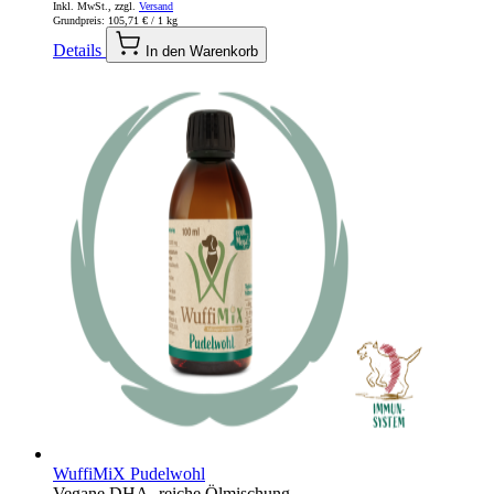
Inkl. MwSt., zzgl.
Versand
Grundpreis:
105,71 €
/ 1 kg
Details
In den Warenkorb
WuffiMiX Pudelwohl
Vegane DHA- reiche Ölmischung