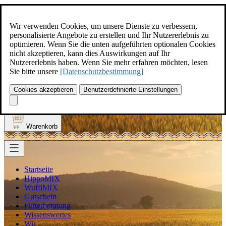
Zum Inhalt springen
+49(0)5129-308
Wir verwenden Cookies, um unsere Dienste zu verbessern,
personalisierte Angebote zu erstellen und Ihr Nutzererlebnis zu
optimieren. Wenn Sie die unten aufgeführten optionalen Cookies
nicht akzeptieren, kann dies Auswirkungen auf Ihr
Nutzererlebnis haben. Wenn Sie mehr erfahren möchten, lesen
Produkt finden
Sie bitte unsere
[Datenschutzbestimmung]
Suche
0
Cookies akzeptieren
Benutzerdefinierte Einstellungen
Anmelden
Warenkorb
Startseite
HippoMIX
WuffiMIX
Gutschein
Futterberatung
Wissenswertes
Wir