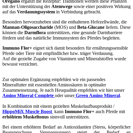
Oregano
ergänzt die Rezeptur: Traditionell werden diese Pflanzen
mit der Unterstützung der
Atemwege
sowie einer positiven Wirkung
auf das
Verdauungssystem
in Verbindung gebracht.
Besonders hervorzuheben sind die enthaltenen Hefezellwände, die
Mannan-Oligosaccharide
(MOS) und
Beta-Glucane
liefern. Diese
können die
Darmflora
unterstützen, eine gesunde Darmbarriere
fördern und das natürliche Immunsystem des Pferdes begleiten.
Immuno Flor+
eignet sich damit besonders für ernährungssensible
Pferde oder Tiere mit empfindlicher bzw. träger Verdauung.
Auf die gezielte Zugabe von Vitaminen und Mineralstoffen wurde
bewusst verzichtet.
Zur optimalen Ergänzung empfehlen wir ein passendes
Mineralfutter mit essentiellen Aminosäuren in optimaler
Zusammensetzung. Je nach Heuqualität empfehlen wir hier unser
Amino Mineral Complete
oder unser
Green Amino Mineral
.
In Kombination mit einem gezielten Muskelaufbauprodukt /
HippoMiX Muscle Boost
kann
Immuno Flor+
auch Pferde mit
erhöhtem Muskeltonus
sinnvoll unterstützen.
Bei einem erhöhtem Bedarf an Antioxidantien (Stress, körperlicher
Beanspruchung, Verspannungen) steigt der Bedarf an