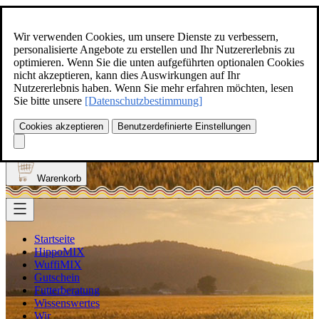
Zum Inhalt springen
+49(0)5129-308
Wir verwenden Cookies, um unsere Dienste zu verbessern,
personalisierte Angebote zu erstellen und Ihr Nutzererlebnis zu
optimieren. Wenn Sie die unten aufgeführten optionalen Cookies
nicht akzeptieren, kann dies Auswirkungen auf Ihr
Nutzererlebnis haben. Wenn Sie mehr erfahren möchten, lesen
Produkt finden
Sie bitte unsere
[Datenschutzbestimmung]
Suche
0
Cookies akzeptieren
Benutzerdefinierte Einstellungen
Anmelden
Warenkorb
Startseite
HippoMIX
WuffiMIX
Gutschein
Futterberatung
Wissenswertes
Wir