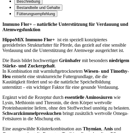
Beschreibung
Bestandteile und Gehalte
Fütterungsempfehlung
Immuno Flor+ – natürliche Unterstützung für Verdauung und
Atemwegsfunktion
HippoMiX Immuno Flor+
ist ein speziell konzipiertes
gereidefreies Strukturfutter für Pferde, das gezielt auf eine sensible
Verdauung und die Unterstützung der Atemwege ausgerichtet ist.
Die Basis bildet hochwertiger
Grünhafer
mit besonders
niedrigem
Stärke- und Zuckergehalt
.
In Kombination mit warmluftgetrocknetem
Wiesen- und Timothy-
Heu
entsteht eine strukturreiche Futtergrundlage, die die
Kautätigkeit fördert und so die natürliche Speichelbildung
unterstützt – ein wichtiger Faktor für eine gesunde Verdauung.
Ergänzt wird die Rezeptur durch
essentielle Aminosäuren
wie
Lysin, Methionin und Threonin, die dem Körper wertvolle
Proteinbausteine liefern, ohne den Stoffwechsel unnötig zu belasten.
Schwarzkümmelpresskuchen
bringt zusätzlich wertvolle Omega-
Fettsäuren in die Mischung ein.
Eine ausgewählte Kräuterkombination aus
Thymian
,
Anis
und