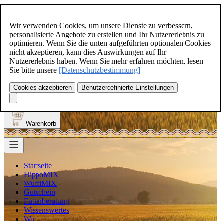
Zum Inhalt springen
+49(0)5129-308
Wir verwenden Cookies, um unsere Dienste zu verbessern,
personalisierte Angebote zu erstellen und Ihr Nutzererlebnis zu
optimieren. Wenn Sie die unten aufgeführten optionalen Cookies
nicht akzeptieren, kann dies Auswirkungen auf Ihr
Nutzererlebnis haben. Wenn Sie mehr erfahren möchten, lesen
Produkt finden
Sie bitte unsere
[Datenschutzbestimmung]
Suche
0
Cookies akzeptieren
Benutzerdefinierte Einstellungen
Anmelden
Warenkorb
Startseite
HippoMIX
WuffiMIX
Gutschein
Futterberatung
Wissenswertes
Wir