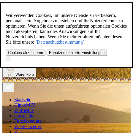
Zum Inhalt springen
+49(0)5129-308
Wir verwenden Cookies, um unsere Dienste zu verbessern,
personalisierte Angebote zu erstellen und Ihr Nutzererlebnis zu
optimieren. Wenn Sie die unten aufgeführten optionalen Cookies
nicht akzeptieren, kann dies Auswirkungen auf Ihr
Nutzererlebnis haben. Wenn Sie mehr erfahren möchten, lesen
Produkt finden
Sie bitte unsere
[Datenschutzbestimmung]
Suche
0
Cookies akzeptieren
Benutzerdefinierte Einstellungen
Anmelden
Warenkorb
Startseite
HippoMIX
WuffiMIX
Gutschein
Futterberatung
Wissenswertes
Wir