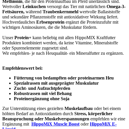
Methionin
, die für den Proteinaufbau im Pferd unerlässlich sind.
Wertvoller
Leinkuchen
versorgt das Tier mit natürlichen
Omega-3-
Fettsäuren,
während
Traubenkernmehl
wertvolle Ballaststoffe
und sekundäre Pflanzenstoffe mit antioxidativer Wirkung liefert.
Hochverdauliches
Erbsenprotein
ergänzt die Proteinzufuhr mit
wichtigen Aminosäuren, die die Muskulatur fördern.
Unser
Protein+
kann beliebig mit allen HippoMIX Kraftfutter
Produkten kombiniert werden, da keine Vitamine, Mineralstoffe
oder Spurenelemente zugesetzt sind.
Wir empfehlen- je nach Heuqualität- ein Mineralfutter zu ergänzen.
Empfehlenswert bei:
Fütterung von bedampften oder proteinarmen Heu
Spezialrassen mit ausgeprägter Muskulatur
Zucht- und Aufzuchtpferden
Robustrassen mit viel Behang
Proteinergänzung ohne Soja
Zur Unterstützung eines gezielten
Muskelaufbau
oder bei einem
höhten Bedarf an Antioxidantien durch
Stress, körperlicher
Beanspruchung oder Muskelverspannungen
empfehlen wir eine
Ergänzung mit
HippoMiX Muscle Boost
oder
HippoMiX E-