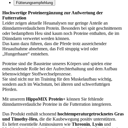
Fütterungsempfehlung
Hochwertige Proteinergänzung zur Aufwertung der
Futterration
Leider zeigen aktuelle Heuanalysen nur geringe Anteile an
dünndarmverdaulichem Protein. Besonders bei spät geschnittenem
oder bedampftem Heu sind kaum noch Proteine enthalten, die im
Dünndarm verwertet werden können.
Das kann dazu führen, dass die Pferde trotz ausreichender
Heuaufnahme abnehmen, das Fell struppig wird oder
„Hungerhaare“ entstehen.
Proteine sind die Bausteine unseres Körpers und spielen eine
entscheidende Rolle bei der Aufrechterhaltung und dem Aufbau
lebenswichtiger Stoffwechselprozesse.
Sie sind nicht nur im Training für den Muskelaufbau wichtig,
sondern auch im Wachstum, bei älteren und schwerfuttrigen
Pferden.
Mit unserem
HippoMIX Protein+
können Sie fehlende
dünndarmverdauliche Proteine in die Futterration integrieren.
Das Produkt enthält schonend
hochtemperaturgetrocknetes Gras
und Timothy-Heu,
die die Kaubewegung positiv unterstützen.
Es liefert essentielle Aminosäuren wie
Threonin
,
Lysin
und