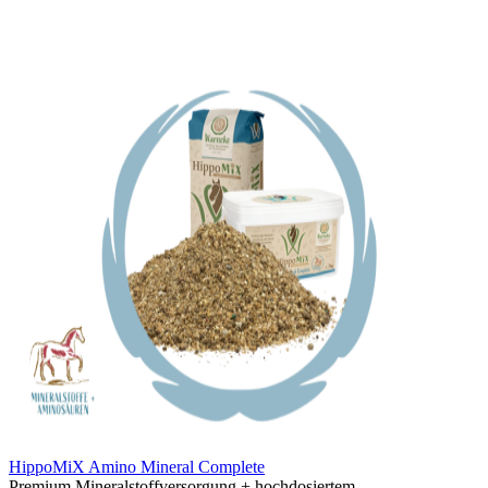
HippoMiX Amino Mineral Complete
Premium Mineralstoffversorgung + hochdosiertem