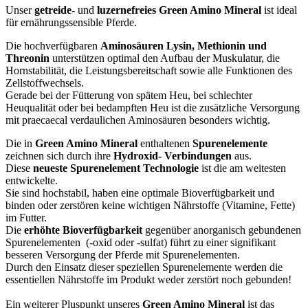
Unser
getreide
- und
luzernefreies Green Amino Mineral
ist ideal
für ernährungssensible Pferde.
Die hochverfügbaren
Aminosäuren Lysin, Methionin und
Threonin
unterstützen optimal den Aufbau der Muskulatur, die
Hornstabilität, die Leistungsbereitschaft sowie alle Funktionen des
Zellstoffwechsels.
Gerade bei der Fütterung von spätem Heu, bei schlechter
Heuqualität oder bei bedampften Heu ist die zusätzliche Versorgung
mit praecaecal verdaulichen Aminosäuren besonders wichtig.
Die in
Green Amino Mineral
enthaltenen
Spurenelemente
zeichnen sich durch ihre
Hydroxid- Verbindungen
aus.
Diese
neueste Spurenelement Technologie
ist die am weitesten
entwickelte.
Sie sind hochstabil, haben eine optimale Bioverfügbarkeit und
binden oder zerstören keine wichtigen Nährstoffe (Vitamine, Fette)
im Futter.
Die
erhöhte Bioverfügbarkeit
gegenüber anorganisch gebundenen
Spurenelementen (-oxid oder -sulfat) führt zu einer signifikant
besseren Versorgung der Pferde mit Spurenelementen.
Durch den Einsatz dieser speziellen Spurenelemente werden die
essentiellen Nährstoffe im Produkt weder zerstört noch gebunden!
Ein weiterer Pluspunkt unseres
Green Amino Mineral
ist das