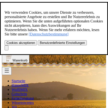
Zum Inhalt springen
+49(0)5129-308
Wir verwenden Cookies, um unsere Dienste zu verbessern,
personalisierte Angebote zu erstellen und Ihr Nutzererlebnis zu
optimieren. Wenn Sie die unten aufgeführten optionalen Cookies
nicht akzeptieren, kann dies Auswirkungen auf Ihr
Nutzererlebnis haben. Wenn Sie mehr erfahren möchten, lesen
Produkt finden
Sie bitte unsere
[Datenschutzbestimmung]
Suche
0
Cookies akzeptieren
Benutzerdefinierte Einstellungen
Anmelden
Warenkorb
Startseite
HippoMIX
WuffiMIX
Gutschein
Futterberatung
Wissenswertes
Wir