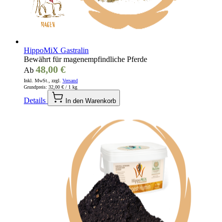
HippoMiX Gastralin
Bewährt für magenempfindliche Pferde
48,00 €
Ab
Inkl. MwSt., zzgl.
Versand
Grundpreis:
32,00 €
/ 1 kg
Details
In den Warenkorb