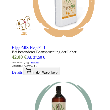
HippoMiX HepaFit 1l
Bei besonderer Beanspruchung der Leber
42,00 €
Ab
37,50 €
Inkl. MwSt., zzgl.
Versand
Grundpreis:
42,00 €
/ 1 l
Details
In den Warenkorb