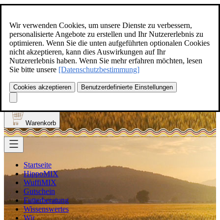
Zum Inhalt springen
+49(0)5129-308
Wir verwenden Cookies, um unsere Dienste zu verbessern,
personalisierte Angebote zu erstellen und Ihr Nutzererlebnis zu
optimieren. Wenn Sie die unten aufgeführten optionalen Cookies
nicht akzeptieren, kann dies Auswirkungen auf Ihr
Nutzererlebnis haben. Wenn Sie mehr erfahren möchten, lesen
Produkt finden
Sie bitte unsere
[Datenschutzbestimmung]
Suche
0
Cookies akzeptieren
Benutzerdefinierte Einstellungen
Anmelden
Warenkorb
Startseite
HippoMIX
WuffiMIX
Gutschein
Futterberatung
Wissenswertes
Wir