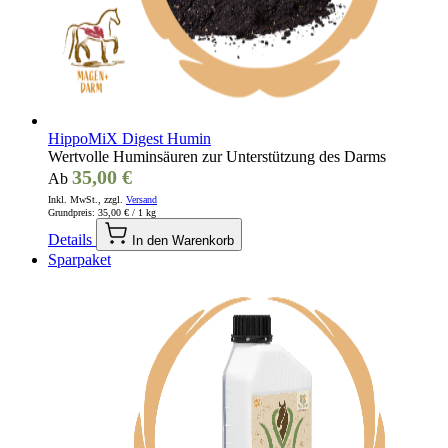
HippoMiX Digest Humin
Wertvolle Huminsäuren zur Unterstützung des Darms
35,00 €
Ab
Inkl. MwSt., zzgl.
Versand
Grundpreis:
35,00 €
/ 1 kg
Details
In den Warenkorb
Sparpaket