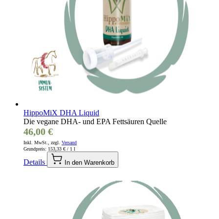
HippoMiX DHA Liquid
Die vegane DHA- und EPA Fettsäuren Quelle
46,00 €
Inkl. MwSt., zzgl.
Versand
Grundpreis:
153,33 €
/ 1 l
Details
In den Warenkorb