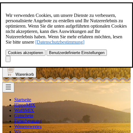
Zum Inhalt springen
+49(0)5129-308
Wir verwenden Cookies, um unsere Dienste zu verbessern,
personalisierte Angebote zu erstellen und Ihr Nutzererlebnis zu
optimieren. Wenn Sie die unten aufgeführten optionalen Cookies
nicht akzeptieren, kann dies Auswirkungen auf Ihr
Nutzererlebnis haben. Wenn Sie mehr erfahren möchten, lesen
Produkt finden
Sie bitte unsere
[Datenschutzbestimmung]
Suche
0
Cookies akzeptieren
Benutzerdefinierte Einstellungen
Anmelden
Warenkorb
Startseite
HippoMIX
WuffiMIX
Gutschein
Futterberatung
Wissenswertes
Wir