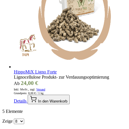
HippoMiX Ligno Forte
Lignocellulose Produkt- zur Verdauungsoptimierung
24,00 €
Ab
Inkl. MwSt., zzgl.
Versand
Grundpreis:
8,00 €
/ 1 kg
Details
In den Warenkorb
5
Elemente
Zeige