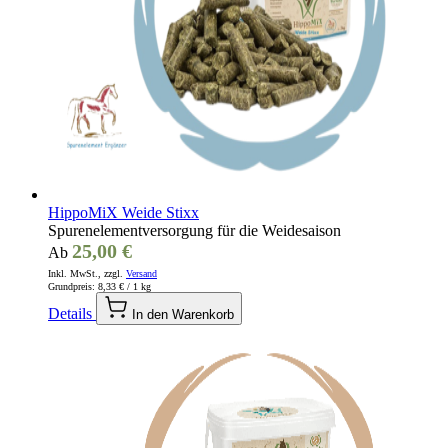
HippoMiX Weide Stixx
Spurenelementversorgung für die Weidesaison
25,00 €
Ab
Inkl. MwSt., zzgl.
Versand
Grundpreis:
8,33 €
/ 1 kg
Details
In den Warenkorb