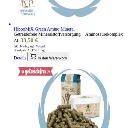
HippoMiX Green Amino Mineral
Getreidefreie Mineralstoffversorgung + Aminosäurekomplex
33,50 €
Ab
Inkl. MwSt., zzgl.
Versand
Grundpreis:
11,17 €
/ 1 kg
Details
In den Warenkorb