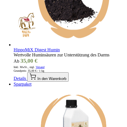
HippoMiX Digest Humin
Wertvolle Huminsäuren zur Unterstützung des Darms
35,00 €
Ab
Inkl. MwSt., zzgl.
Versand
Grundpreis:
35,00 €
/ 1 kg
Details
In den Warenkorb
Sparpaket