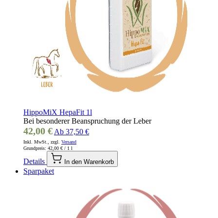
HippoMiX HepaFit 1l
Bei besonderer Beanspruchung der Leber
42,00 €
Ab
37,50 €
Inkl. MwSt., zzgl.
Versand
Grundpreis:
42,00 €
/ 1 l
Details
In den Warenkorb
Sparpaket