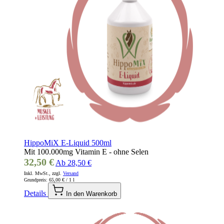
HippoMiX E-Liquid 500ml
Mit 100.000mg Vitamin E - ohne Selen
32,50 €
Ab
28,50 €
Inkl. MwSt., zzgl.
Versand
Grundpreis:
65,00 €
/ 1 l
Details
In den Warenkorb