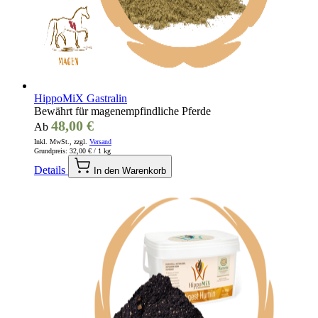
HippoMiX Gastralin
Bewährt für magenempfindliche Pferde
48,00 €
Ab
Inkl. MwSt., zzgl.
Versand
Grundpreis:
32,00 €
/ 1 kg
Details
In den Warenkorb