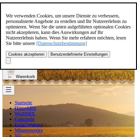
Zum Inhalt springen
+49(0)5129-308
Wir verwenden Cookies, um unsere Dienste zu verbessern,
personalisierte Angebote zu erstellen und Ihr Nutzererlebnis zu
optimieren. Wenn Sie die unten aufgeführten optionalen Cookies
nicht akzeptieren, kann dies Auswirkungen auf Ihr
Nutzererlebnis haben. Wenn Sie mehr erfahren möchten, lesen
Produkt finden
Sie bitte unsere
[Datenschutzbestimmung]
Suche
0
Cookies akzeptieren
Benutzerdefinierte Einstellungen
Anmelden
Warenkorb
Startseite
HippoMIX
WuffiMIX
Gutschein
Futterberatung
Wissenswertes
Wir