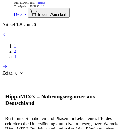
Inkl. MwSt., zzgl.
Versand
Grundpreis:
153,33 €
/ 1 l
Details
In den Warenkorb
Artikel
1
-
8
von
20
1
2
3
Zeige
HippoMIX® – Nahrungsergänzer aus
Deutschland
Bestimmte Situationen und Phasen im Leben eines Pferdes
erfordern die Unterstützung durch Nahrungsergänzer. Warneke
HippoMIX® Produkte sind optimal auf den Pferdeorganismus