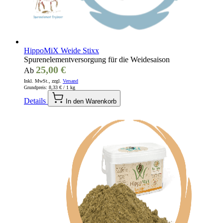
HippoMiX Weide Stixx
Spurenelementversorgung für die Weidesaison
25,00 €
Ab
Inkl. MwSt., zzgl.
Versand
Grundpreis:
8,33 €
/ 1 kg
Details
In den Warenkorb