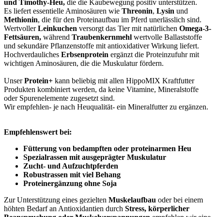
und Timothy-Heu,
die die Kaubewegung positiv unterstützen.
Es liefert essentielle Aminosäuren wie
Threonin
,
Lysin
und
Methionin
, die für den Proteinaufbau im Pferd unerlässlich sind.
Wertvoller
Leinkuchen
versorgt das Tier mit natürlichen
Omega-3-
Fettsäuren,
während
Traubenkernmehl
wertvolle Ballaststoffe
und sekundäre Pflanzenstoffe mit antioxidativer Wirkung liefert.
Hochverdauliches
Erbsenprotein
ergänzt die Proteinzufuhr mit
wichtigen Aminosäuren, die die Muskulatur fördern.
Unser
Protein+
kann beliebig mit allen HippoMIX Kraftfutter
Produkten kombiniert werden, da keine Vitamine, Mineralstoffe
oder Spurenelemente zugesetzt sind.
Wir empfehlen- je nach Heuqualität- ein Mineralfutter zu ergänzen.
Empfehlenswert bei:
Fütterung von bedampften oder proteinarmen Heu
Spezialrassen mit ausgeprägter Muskulatur
Zucht- und Aufzuchtpferden
Robustrassen mit viel Behang
Proteinergänzung ohne Soja
Zur Unterstützung eines gezielten
Muskelaufbau
oder bei einem
höhten Bedarf an Antioxidantien durch
Stress, körperlicher