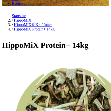
Kontakt
Startseite
/
HippoMIX
/
HippoMIX® Kraftfutter
/
HippoMiX Protein+ 14kg
HippoMiX Protein+ 14kg