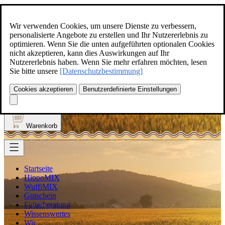
Zum Inhalt springen
+49(0)5129-308
Wir verwenden Cookies, um unsere Dienste zu verbessern,
personalisierte Angebote zu erstellen und Ihr Nutzererlebnis zu
optimieren. Wenn Sie die unten aufgeführten optionalen Cookies
nicht akzeptieren, kann dies Auswirkungen auf Ihr
Nutzererlebnis haben. Wenn Sie mehr erfahren möchten, lesen
Produkt finden
Sie bitte unsere
[Datenschutzbestimmung]
Suche
0
Cookies akzeptieren
Benutzerdefinierte Einstellungen
Anmelden
Warenkorb
Startseite
HippoMIX
WuffiMIX
Gutschein
Futterberatung
Wissenswertes
Wir