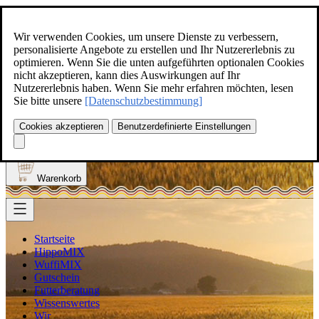
Zum Inhalt springen
+49(0)5129-308
Wir verwenden Cookies, um unsere Dienste zu verbessern,
personalisierte Angebote zu erstellen und Ihr Nutzererlebnis zu
optimieren. Wenn Sie die unten aufgeführten optionalen Cookies
nicht akzeptieren, kann dies Auswirkungen auf Ihr
Nutzererlebnis haben. Wenn Sie mehr erfahren möchten, lesen
Produkt finden
Sie bitte unsere
[Datenschutzbestimmung]
Suche
0
Cookies akzeptieren
Benutzerdefinierte Einstellungen
Anmelden
Warenkorb
Startseite
HippoMIX
WuffiMIX
Gutschein
Futterberatung
Wissenswertes
Wir