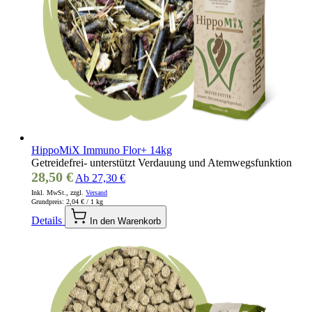
HippoMiX Immuno Flor+ 14kg
Getreidefrei- unterstützt Verdauung und Atemwegsfunktion
28,50 €
Ab
27,30 €
Inkl. MwSt., zzgl.
Versand
Grundpreis:
2,04 €
/ 1 kg
Details
In den Warenkorb