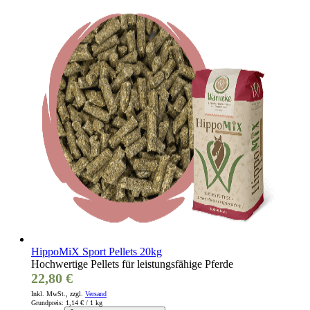
HippoMiX Sport Pellets 20kg
Hochwertige Pellets für leistungsfähige Pferde
22,80 €
Inkl. MwSt., zzgl.
Versand
Grundpreis:
1,14 €
/ 1 kg