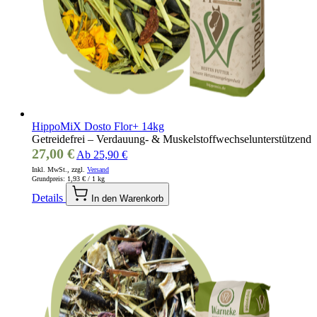
HippoMiX Dosto Flor+ 14kg
Getreidefrei – Verdauung- & Muskelstoffwechselunterstützend
27,00 €
Ab
25,90 €
Inkl. MwSt., zzgl.
Versand
Grundpreis:
1,93 €
/ 1 kg
Details
In den Warenkorb