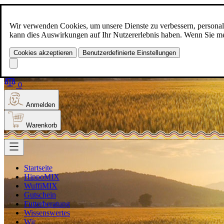
Zum Inhalt springen
+49(0)5129-308
Wir verwenden Cookies, um unsere Dienste zu verbessern, personalis
kann dies Auswirkungen auf Ihr Nutzererlebnis haben. Wenn Sie meh
Cookies akzeptieren
Benutzerdefinierte Einstellungen
Produkt finden
Suche
0
Anmelden
Warenkorb
Startseite
HippoMIX
WuffiMIX
Gutschein
Futterberatung
Wissenswertes
Wir