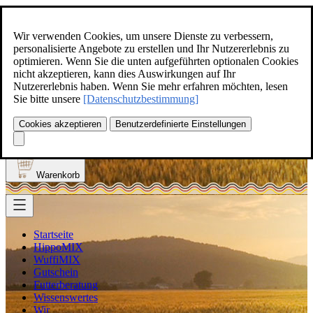
Zum Inhalt springen
+49(0)5129-308
Wir verwenden Cookies, um unsere Dienste zu verbessern,
personalisierte Angebote zu erstellen und Ihr Nutzererlebnis zu
optimieren. Wenn Sie die unten aufgeführten optionalen Cookies
nicht akzeptieren, kann dies Auswirkungen auf Ihr
Nutzererlebnis haben. Wenn Sie mehr erfahren möchten, lesen
Produkt finden
Sie bitte unsere
[Datenschutzbestimmung]
Suche
0
Cookies akzeptieren
Benutzerdefinierte Einstellungen
Anmelden
Warenkorb
Startseite
HippoMIX
WuffiMIX
Gutschein
Futterberatung
Wissenswertes
Wir