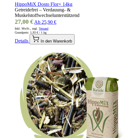
HippoMiX Dosto Flor+ 14kg
Getreidefrei – Verdauung- &
Muskelstoffwechselunterstützend
27,00 €
Ab
25,90 €
Inkl. MwSt., zzgl.
Versand
Grundpreis:
1,93 €
/ 1 kg
Details
In den Warenkorb