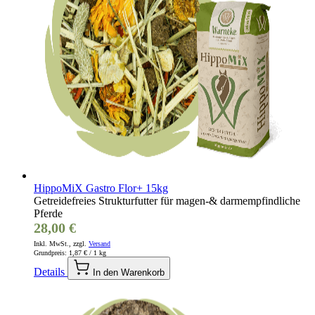
HippoMiX Gastro Flor+ 15kg
Getreidefreies Strukturfutter für magen-& darmempfindliche
Pferde
28,00 €
Inkl. MwSt., zzgl.
Versand
Grundpreis:
1,87 €
/ 1 kg
Details
In den Warenkorb