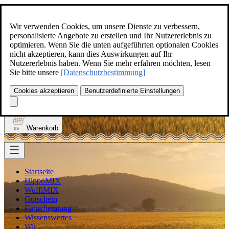
Zum Inhalt springen
+49(0)5129-308
Wir verwenden Cookies, um unsere Dienste zu verbessern,
personalisierte Angebote zu erstellen und Ihr Nutzererlebnis zu
optimieren. Wenn Sie die unten aufgeführten optionalen Cookies
nicht akzeptieren, kann dies Auswirkungen auf Ihr
Nutzererlebnis haben. Wenn Sie mehr erfahren möchten, lesen
Produkt finden
Sie bitte unsere
[Datenschutzbestimmung]
Suche
0
Cookies akzeptieren
Benutzerdefinierte Einstellungen
Anmelden
Warenkorb
Startseite
HippoMIX
WuffiMIX
Gutschein
Futterberatung
Wissenswertes
Wir