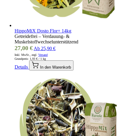
HippoMiX Dosto Flor+ 14kg
Getreidefrei – Verdauung- &
Muskelstoffwechselunterstützend
27,00 €
Ab
25,90 €
Inkl. MwSt., zzgl.
Versand
Grundpreis:
1,93 €
/ 1 kg
Details
In den Warenkorb