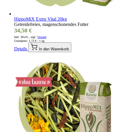
HippoMiX Extru Vital 20kg
Getreidefreies, magenschonendes Futter
34,50 €
Inkl. MwSt., zzgl.
Versand
Grundpreis:
1,73 €
/ 1 kg
Details
In den Warenkorb