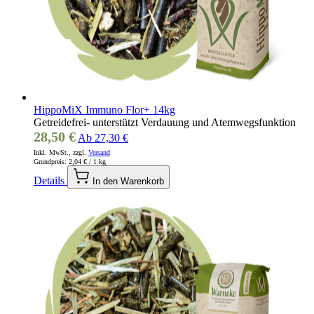
HippoMiX Immuno Flor+ 14kg
Getreidefrei- unterstützt Verdauung und Atemwegsfunktion
28,50 €
Ab
27,30 €
Inkl. MwSt., zzgl.
Versand
Grundpreis:
2,04 €
/ 1 kg
Details
In den Warenkorb