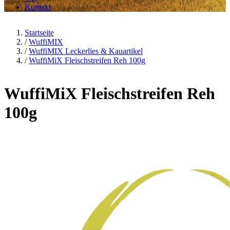
Kontakt
Startseite
/
WuffiMIX
/
WuffiMIX Leckerlies & Kauartikel
/
WuffiMiX Fleischstreifen Reh 100g
WuffiMiX Fleischstreifen Reh
100g