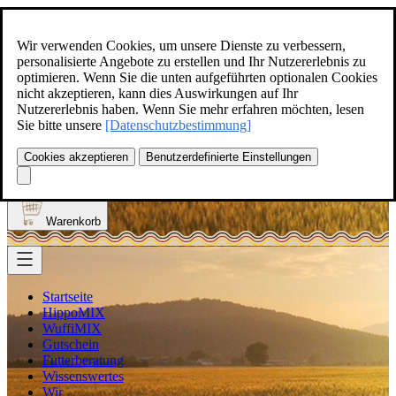
Zum Inhalt springen
+49(0)5129-308
Wir verwenden Cookies, um unsere Dienste zu verbessern,
personalisierte Angebote zu erstellen und Ihr Nutzererlebnis zu
optimieren. Wenn Sie die unten aufgeführten optionalen Cookies
nicht akzeptieren, kann dies Auswirkungen auf Ihr
Nutzererlebnis haben. Wenn Sie mehr erfahren möchten, lesen
Produkt finden
Sie bitte unsere
[Datenschutzbestimmung]
Suche
0
Cookies akzeptieren
Benutzerdefinierte Einstellungen
Anmelden
Warenkorb
Startseite
HippoMIX
WuffiMIX
Gutschein
Futterberatung
Wissenswertes
Wir