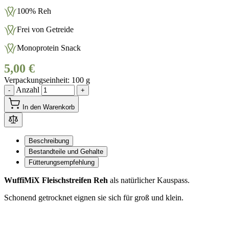
100% Reh
Frei von Getreide
Monoprotein Snack
5,00 €
Verpackungseinheit
100 g
Anzahl
-
+
In den Warenkorb
Beschreibung
Bestandteile und Gehalte
Fütterungsempfehlung
WuffiMiX Fleischstreifen Reh
als natürlicher Kauspass.
Schonend getrocknet eignen sie sich für groß und klein.