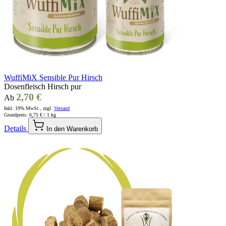
WuffiMiX Sensible Pur Hirsch
Dosenfleisch Hirsch pur
2,70 €
Ab
Inkl. 19% MwSt., zzgl.
Versand
Grundpreis:
6,75 €
/ 1 kg
Details
In den Warenkorb