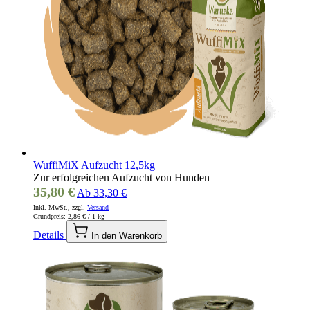
WuffiMiX Aufzucht 12,5kg
Zur erfolgreichen Aufzucht von Hunden
35,80 €
Ab
33,30 €
Inkl. MwSt., zzgl.
Versand
Grundpreis:
2,86 €
/ 1 kg
Details
In den Warenkorb