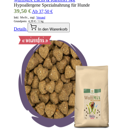
Hypoallergene Spezialnahrung für Hunde
39,50 €
Ab
37,50 €
Inkl. MwSt., zzgl.
Versand
Grundpreis:
4,39 €
/ 1 kg
Details
In den Warenkorb