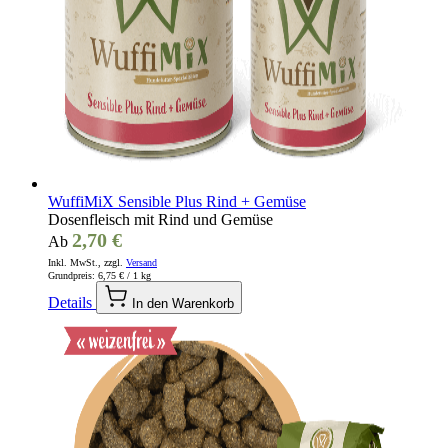
WuffiMiX Sensible Plus Rind + Gemüse
Dosenfleisch mit Rind und Gemüse
2,70 €
Ab
Inkl. MwSt., zzgl.
Versand
Grundpreis:
6,75 €
/ 1 kg
Details
In den Warenkorb