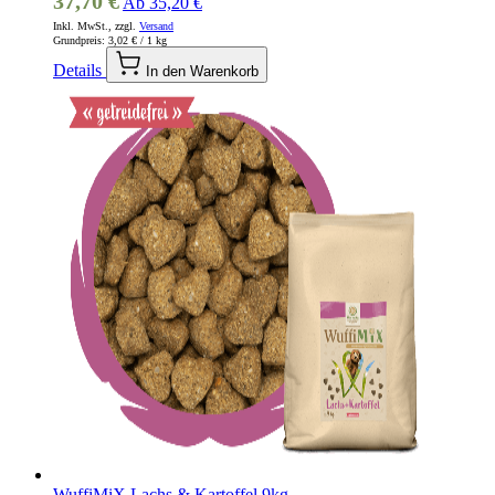
37,70 €
Ab
35,20 €
Inkl. MwSt., zzgl.
Versand
Grundpreis:
3,02 €
/ 1 kg
Details
In den Warenkorb
WuffiMiX Lachs & Kartoffel 9kg