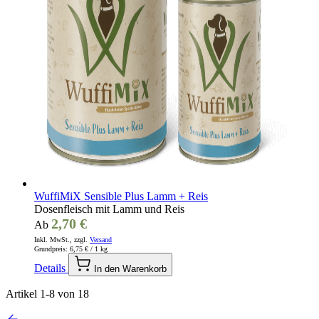
WuffiMiX Sensible Plus Lamm + Reis
Dosenfleisch mit Lamm und Reis
2,70 €
Ab
Inkl. MwSt., zzgl.
Versand
Grundpreis:
6,75 €
/ 1 kg
Details
In den Warenkorb
Artikel
1
-
8
von
18