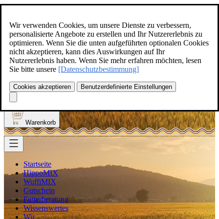
Zum Inhalt springen
+49(0)5129-308
Wir verwenden Cookies, um unsere Dienste zu verbessern,
personalisierte Angebote zu erstellen und Ihr Nutzererlebnis zu
optimieren. Wenn Sie die unten aufgeführten optionalen Cookies
nicht akzeptieren, kann dies Auswirkungen auf Ihr
Nutzererlebnis haben. Wenn Sie mehr erfahren möchten, lesen
Produkt finden
Sie bitte unsere
[Datenschutzbestimmung]
Suche
0
Cookies akzeptieren
Benutzerdefinierte Einstellungen
Anmelden
Warenkorb
Startseite
HippoMIX
WuffiMIX
Gutschein
Futterberatung
Wissenswertes
Wir