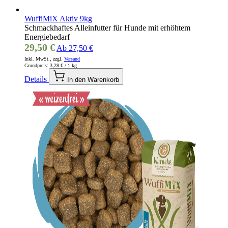
WuffiMiX Aktiv 9kg
Schmackhaftes Alleinfutter für Hunde mit erhöhtem
Energiebedarf
29,50 €
Ab
27,50 €
Inkl. MwSt., zzgl.
Versand
Grundpreis:
3,28 €
/ 1 kg
Details
In den Warenkorb