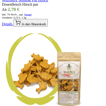
WuffiMiX Sensible Pur Hirsch
Dosenfleisch Hirsch pur
2,70 €
Ab
Inkl. 7% MwSt., zzgl.
Versand
Grundpreis:
6,75 €
/ 1 kg
Details
In den Warenkorb