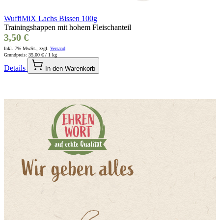
WuffiMiX Lachs Bissen 100g
Trainingshappen mit hohem Fleischanteil
3,50 €
Inkl. 7% MwSt., zzgl.
Versand
Grundpreis:
35,00 €
/ 1 kg
Details
In den Warenkorb