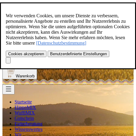
Zum Inhalt springen
+49(0)5129-308
Wir verwenden Cookies, um unsere Dienste zu verbessern,
personalisierte Angebote zu erstellen und Ihr Nutzererlebnis zu
optimieren. Wenn Sie die unten aufgeführten optionalen Cookies
nicht akzeptieren, kann dies Auswirkungen auf Ihr
Nutzererlebnis haben. Wenn Sie mehr erfahren möchten, lesen
Produkt finden
Sie bitte unsere
[Datenschutzbestimmung]
Suche
0
Cookies akzeptieren
Benutzerdefinierte Einstellungen
Anmelden
Warenkorb
Startseite
HippoMIX
WuffiMIX
Gutschein
Futterberatung
Wissenswertes
Wir