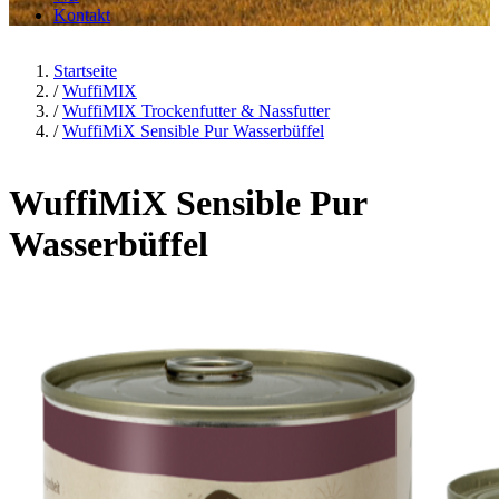
Kontakt
Startseite
/
WuffiMIX
/
WuffiMIX Trockenfutter & Nassfutter
/
WuffiMiX Sensible Pur Wasserbüffel
WuffiMiX Sensible Pur
Wasserbüffel