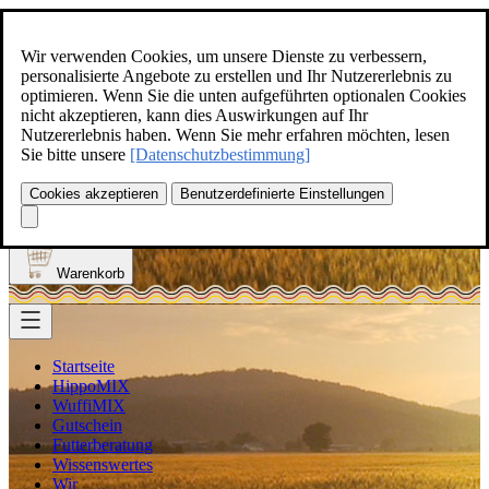
Zum Inhalt springen
+49(0)5129-308
Wir verwenden Cookies, um unsere Dienste zu verbessern,
personalisierte Angebote zu erstellen und Ihr Nutzererlebnis zu
optimieren. Wenn Sie die unten aufgeführten optionalen Cookies
nicht akzeptieren, kann dies Auswirkungen auf Ihr
Nutzererlebnis haben. Wenn Sie mehr erfahren möchten, lesen
Produkt finden
Sie bitte unsere
[Datenschutzbestimmung]
Suche
0
Cookies akzeptieren
Benutzerdefinierte Einstellungen
Anmelden
Warenkorb
Startseite
HippoMIX
WuffiMIX
Gutschein
Futterberatung
Wissenswertes
Wir