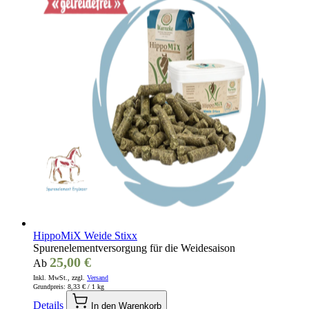
HippoMiX Weide Stixx
Spurenelementversorgung für die Weidesaison
25,00 €
Ab
Inkl. MwSt., zzgl.
Versand
Grundpreis:
8,33 €
/ 1 kg
Details
In den Warenkorb