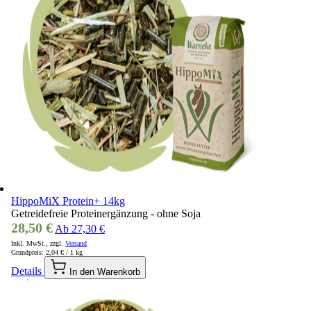
HippoMiX Protein+ 14kg
Getreidefreie Proteinergänzung - ohne Soja
28,50 €
Ab
27,30 €
Inkl. MwSt., zzgl.
Versand
Grundpreis:
2,04 €
/ 1 kg
Details
In den Warenkorb