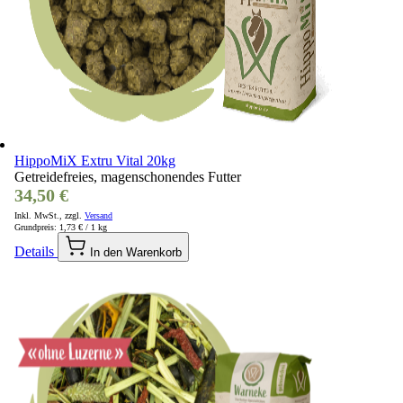
HippoMiX Extru Vital 20kg
Getreidefreies, magenschonendes Futter
34,50 €
Inkl. MwSt., zzgl.
Versand
Grundpreis:
1,73 €
/ 1 kg
Details
In den Warenkorb