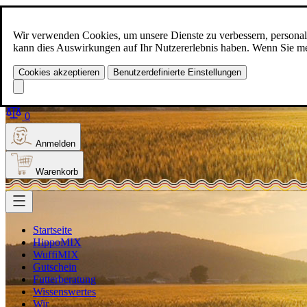
Zum Inhalt springen
+49(0)5129-308
Wir verwenden Cookies, um unsere Dienste zu verbessern, personalis
kann dies Auswirkungen auf Ihr Nutzererlebnis haben. Wenn Sie meh
Cookies akzeptieren
Benutzerdefinierte Einstellungen
Produkt finden
Suche
0
Anmelden
Warenkorb
Startseite
HippoMIX
WuffiMIX
Gutschein
Futterberatung
Wissenswertes
Wir