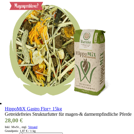
HippoMiX Gastro Flor+ 15kg
Getreidefreies Strukturfutter für magen-& darmempfindliche Pferde
28,00 €
Inkl. MwSt., zzgl.
Versand
Grundpreis:
1,87 €
/ 1 kg