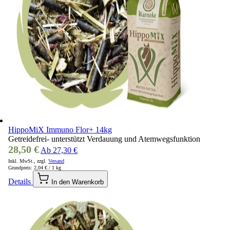
HippoMiX Immuno Flor+ 14kg
Getreidefrei- unterstützt Verdauung und Atemwegsfunktion
28,50 €
Ab
27,30 €
Inkl. MwSt., zzgl.
Versand
Grundpreis:
2,04 €
/ 1 kg
Details
In den Warenkorb