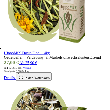
HippoMiX Dosto Flor+ 14kg
Getreidefrei – Verdauung- & Muskelstoffwechselunterstützend
27,00 €
Ab
25,90 €
Inkl. MwSt., zzgl.
Versand
Grundpreis:
1,93 €
/ 1 kg
Details
In den Warenkorb